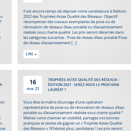
Il est encore temps de déposer votre candidature à l’édition
au
2022 des Trophées Astee Qualité des Réseaux. Objectif :
?
récompenser des travaux exemplaires de pose ou de
rénovation de réseaux d’eau potable ou d’assainissement
é
réalisés sous charte qualité. Les prix seront décernés dans
t
les catégories suivantes : Pose de réseau d’eau potable Pose
de réseau d’assainissement […]
LIRE
TROPHÉES ASTEE QUALITÉ DES RÉSEAUX –
16
 A
ÉDITION 2021 : SEREZ-VOUS LE PROCHAIN
21
FÉVR.
LAURÉAT ?
ion
Vous êtes le maître d’ouvrage d’une opération
représentative de pose ou de rénovation de réseaux d’eau
potable ou d’assainissement réalisée sous charte qualité ?
t
Mettez votre chantier en visibilité, partagez vos bonnes
ns
pratiques et tentez de gagner un « Trophée Astee Qualité
Pose
des Réseaux ». N’hésitez plus, candidatez ! Les prix seront