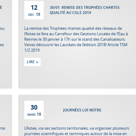
12
É
30/01: REMISE DES TROPHÉES CHARTES
QUALITÉ AU CGLE 2019
18
DÉC.
 ou
La remise des Trophées chartes qualité des réseaux de
l’Astee se fera au Carrefour des Gestions Locales de l’Eau à
Rennes le 30 janvier à 17h sur le stand des Canalisateurs.
ées
Venez découvrir les Lauréats de l’édition 2018! Article TSM
1/2 2019
LIRE
30
JOURNÉES LOI NOTRE
18
MARS
ente
L’Astee, via ses sections territoriales, va organiser plusieurs
journées scientifiques et techniques autour de la mise en